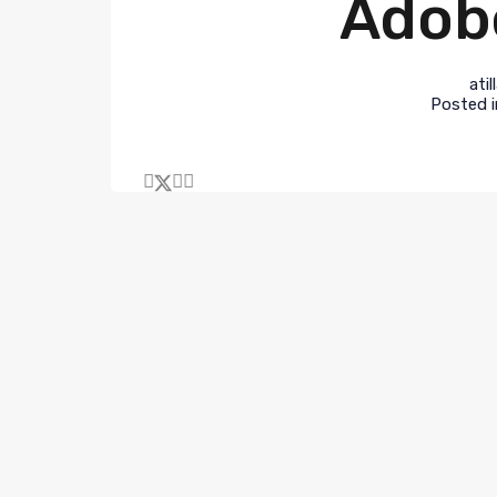
Adob
ati
Posted 