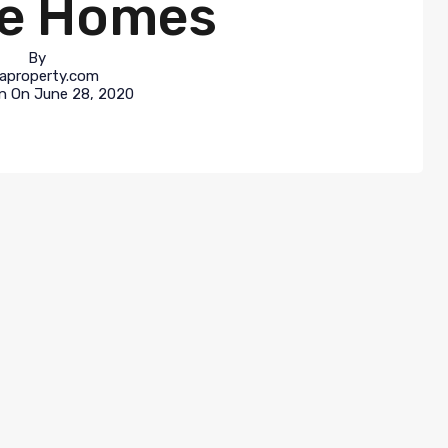
e Homes
By
llaproperty.com
in On
June 28, 2020