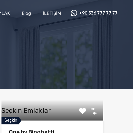
MLAK
Blog
İLETİŞİM
+90 536 777 77 77
Seçkin Emlaklar
Seçkin
One by Binghatti